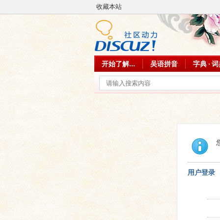
收藏本站
开始了解...
吴语拼音
字典 · 
用户登录