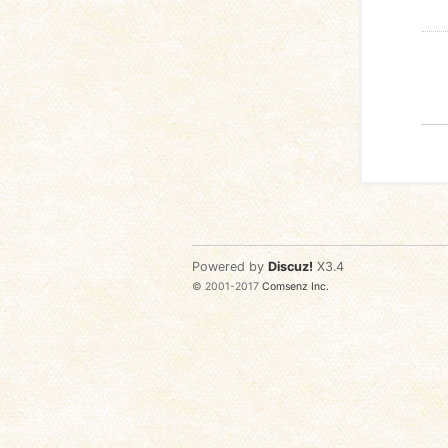
Powered by
Discuz!
X3.4
© 2001-2017
Comsenz Inc.