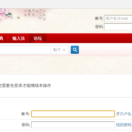
帐号
密码
词典
输入法
论坛
帖子
搜
索
您需要先登录才能继续本操作
帐号:
开只户头
密码:
找回密码