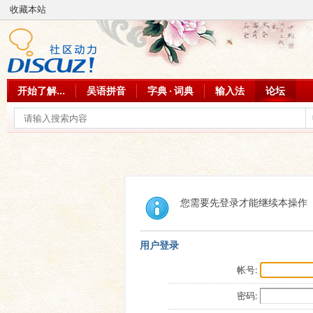
收藏本站
开始了解...
吴语拼音
字典 · 词典
输入法
论坛
您需要先登录才能继续本操作
用户登录
帐号:
密码: