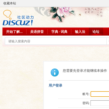
收藏本站
开始了解...
吴语拼音
字典 · 词典
输入法
论坛
您需要先登录才能继续本操作
用户登录
帐号:
密码: