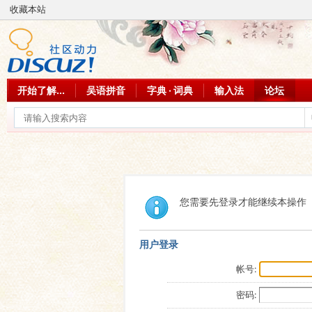
收藏本站
开始了解...
吴语拼音
字典 · 词典
输入法
论坛
您需要先登录才能继续本操作
用户登录
帐号:
密码: