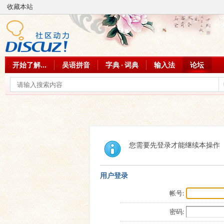
收藏本站
开始了解...
吴语拼音
字典 · 词典
输入法
论坛
您需要先登录才能继续本操作
用户登录
帐号:
密码: