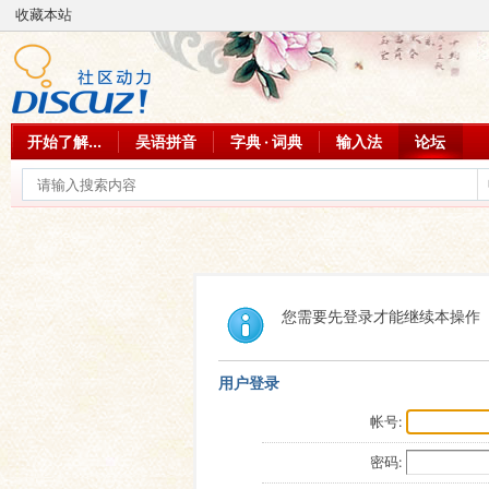
收藏本站
开始了解...
吴语拼音
字典 · 词典
输入法
论坛
您需要先登录才能继续本操作
用户登录
帐号:
密码: