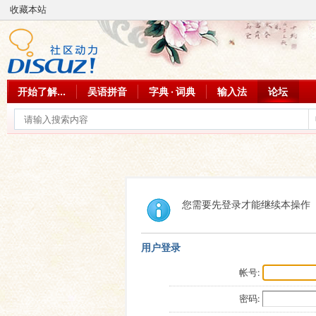
收藏本站
开始了解...
吴语拼音
字典 · 词典
输入法
论坛
您需要先登录才能继续本操作
用户登录
帐号:
密码: