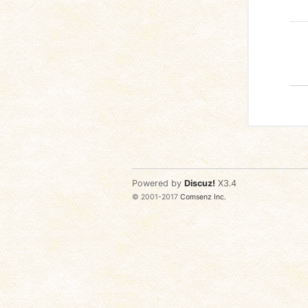
Powered by
Discuz!
X3.4
© 2001-2017
Comsenz Inc.