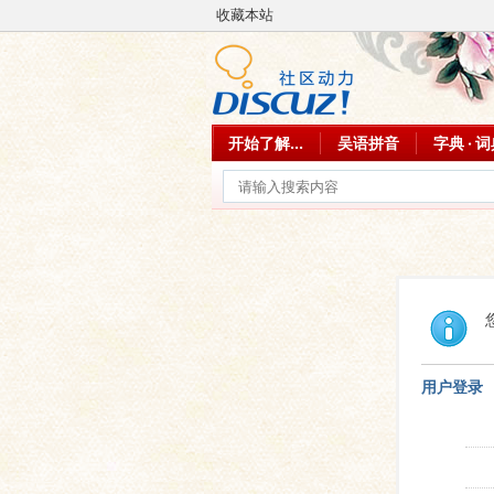
收藏本站
开始了解...
吴语拼音
字典 · 
用户登录