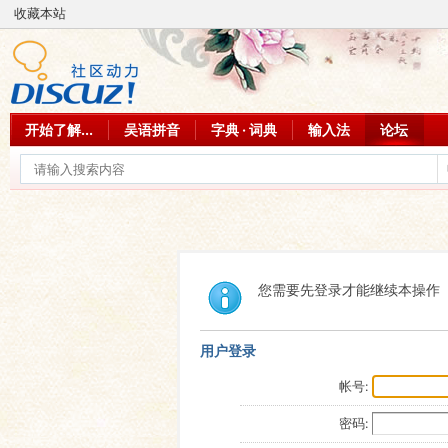
收藏本站
开始了解...
吴语拼音
字典 · 词典
输入法
论坛
您需要先登录才能继续本操作
用户登录
帐号:
密码: