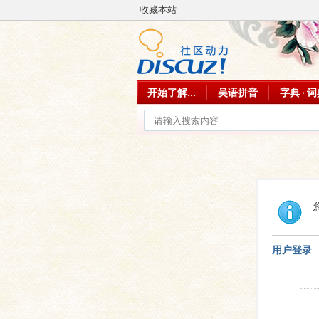
收藏本站
开始了解...
吴语拼音
字典 · 
用户登录