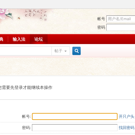
帐号
密码
词典
输入法
论坛
帖子
搜
索
您需要先登录才能继续本操作
帐号:
开只户头
密码:
找回密码