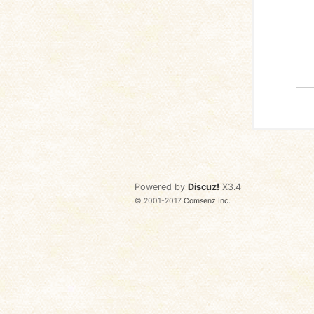
Powered by
Discuz!
X3.4
© 2001-2017
Comsenz Inc.