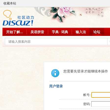
收藏本站
开始了解...
吴语拼音
字典 · 词典
输入法
论坛
您需要先登录才能继续本操作
用户登录
帐号:
密码: