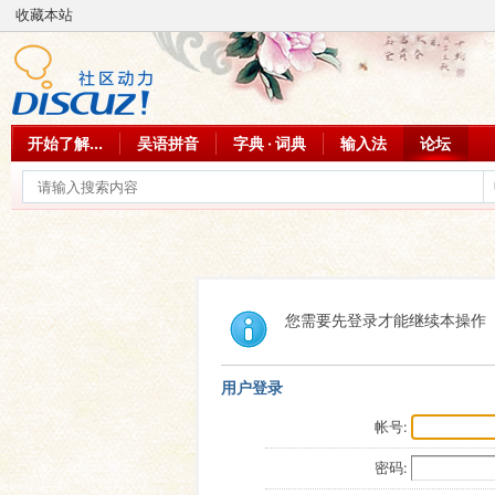
收藏本站
开始了解...
吴语拼音
字典 · 词典
输入法
论坛
您需要先登录才能继续本操作
用户登录
帐号:
密码: