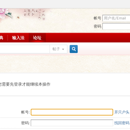
帐号
密码
词典
输入法
论坛
帖子
搜
索
您需要先登录才能继续本操作
帐号:
开只户头
密码:
找回密码