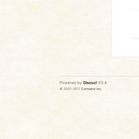
Powered by
Discuz!
X3.4
© 2001-2017
Comsenz Inc.