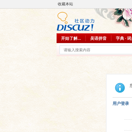
收藏本站
开始了解...
吴语拼音
字典 · 
用户登录