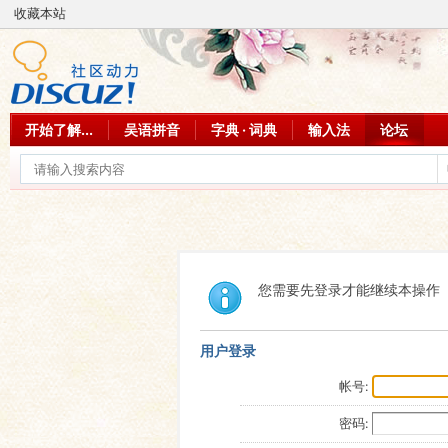
收藏本站
开始了解...
吴语拼音
字典 · 词典
输入法
论坛
您需要先登录才能继续本操作
用户登录
帐号:
密码: