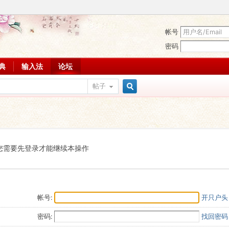
帐号
密码
词典
输入法
论坛
帖子
搜
索
您需要先登录才能继续本操作
帐号:
开只户头
密码:
找回密码