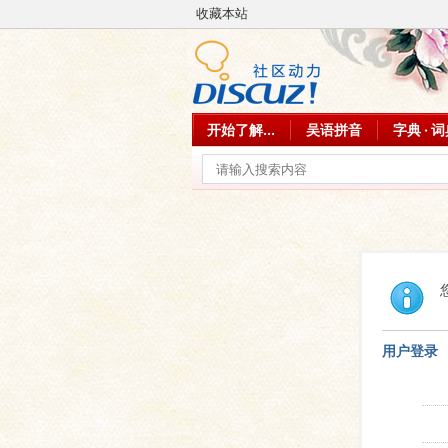
收藏本站
开始了解...
吴语拼音
字典 · 
用户登录