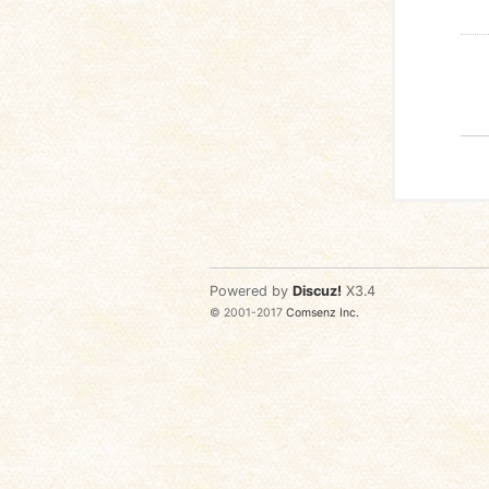
Powered by
Discuz!
X3.4
© 2001-2017
Comsenz Inc.