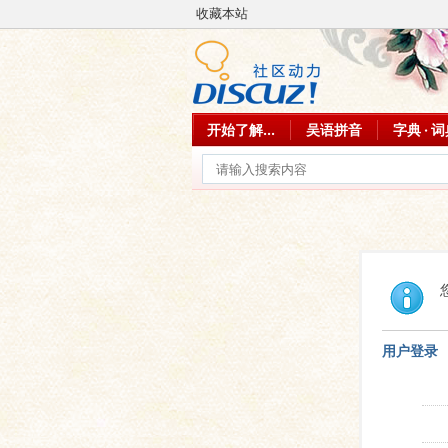
收藏本站
开始了解...
吴语拼音
字典 · 
用户登录