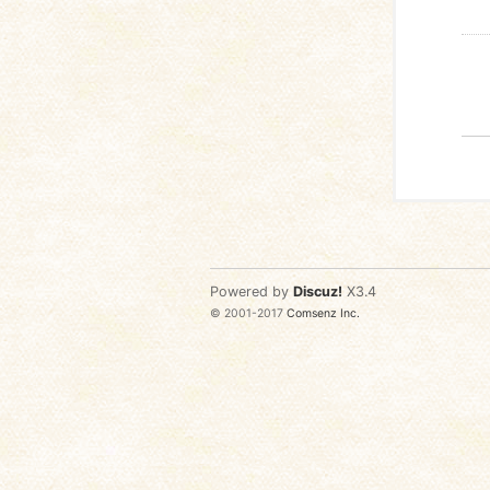
Powered by
Discuz!
X3.4
© 2001-2017
Comsenz Inc.