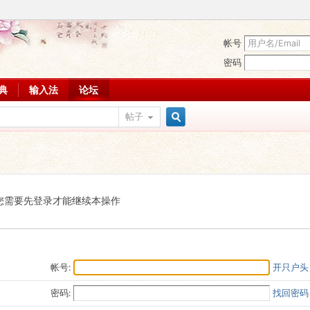
帐号
密码
词典
输入法
论坛
帖子
搜
索
您需要先登录才能继续本操作
帐号:
开只户头
密码:
找回密码