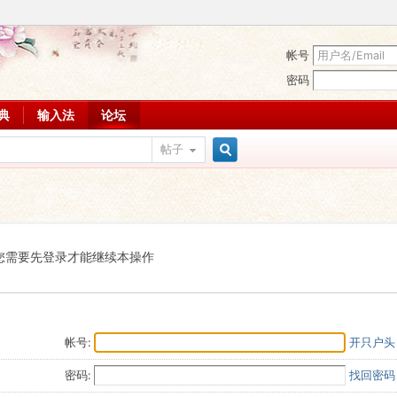
帐号
密码
词典
输入法
论坛
帖子
搜
索
您需要先登录才能继续本操作
帐号:
开只户头
密码:
找回密码