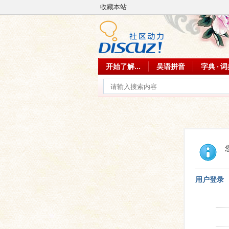
收藏本站
开始了解...
吴语拼音
字典 · 
用户登录