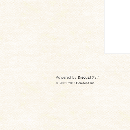
Powered by
Discuz!
X3.4
© 2001-2017
Comsenz Inc.