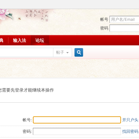
帐号
密码
词典
输入法
论坛
帖子
搜
索
您需要先登录才能继续本操作
帐号:
开只户头
密码:
找回密码