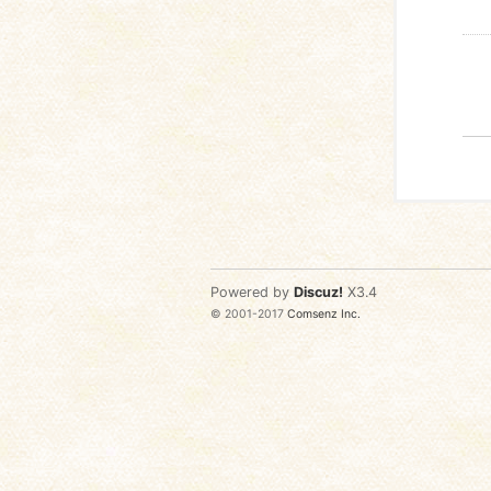
Powered by
Discuz!
X3.4
© 2001-2017
Comsenz Inc.