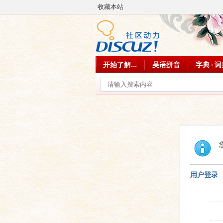
收藏本站
开始了解...
吴语拼音
字典 · 
用户登录