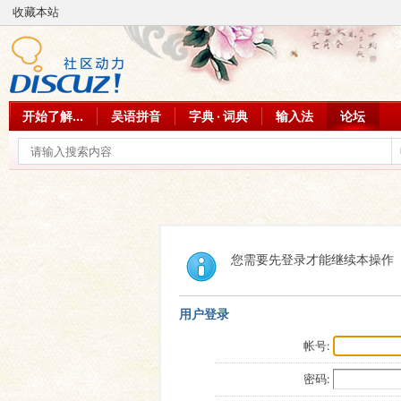
收藏本站
开始了解...
吴语拼音
字典 · 词典
输入法
论坛
您需要先登录才能继续本操作
用户登录
帐号:
密码: