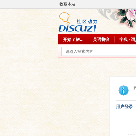
收藏本站
开始了解...
吴语拼音
字典 · 
用户登录