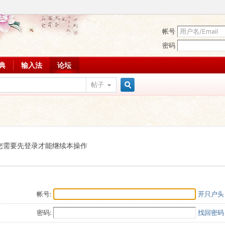
帐号
密码
词典
输入法
论坛
帖子
搜
索
您需要先登录才能继续本操作
帐号:
开只户头
密码:
找回密码