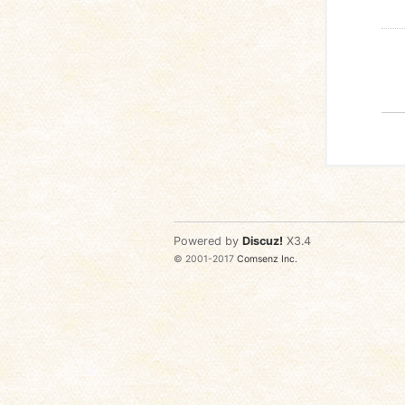
Powered by
Discuz!
X3.4
© 2001-2017
Comsenz Inc.