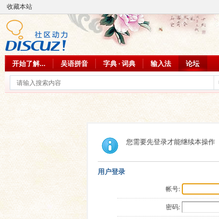
收藏本站
开始了解...
吴语拼音
字典 · 词典
输入法
论坛
您需要先登录才能继续本操作
用户登录
帐号:
密码: