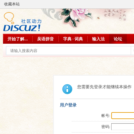
收藏本站
开始了解...
吴语拼音
字典 · 词典
输入法
论坛
您需要先登录才能继续本操作
用户登录
帐号:
密码: