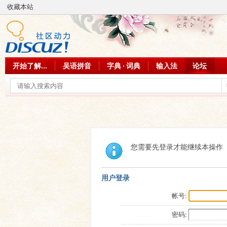
收藏本站
开始了解...
吴语拼音
字典 · 词典
输入法
论坛
您需要先登录才能继续本操作
用户登录
帐号:
密码: