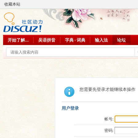
收藏本站
开始了解...
吴语拼音
字典 · 词典
输入法
论坛
您需要先登录才能继续本操作
用户登录
帐号:
密码: