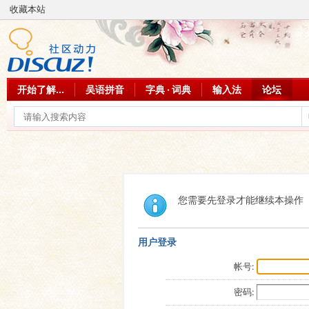
收藏本站
开始了解...
吴语拼音
字典 · 词典
输入法
论坛
您需要先登录才能继续本操作
用户登录
帐号:
密码: