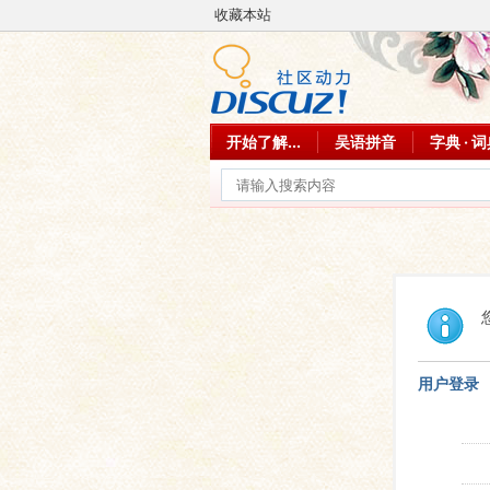
收藏本站
开始了解...
吴语拼音
字典 · 
用户登录