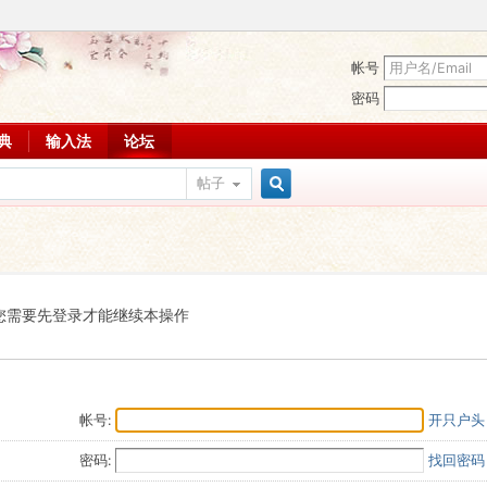
帐号
密码
词典
输入法
论坛
帖子
搜
索
您需要先登录才能继续本操作
帐号:
开只户头
密码:
找回密码