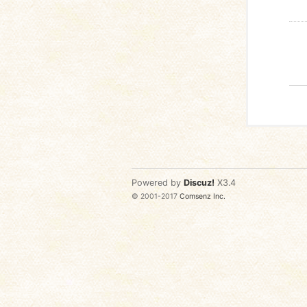
Powered by
Discuz!
X3.4
© 2001-2017
Comsenz Inc.