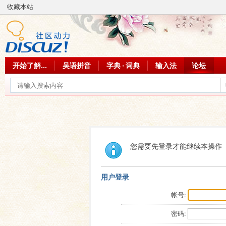
收藏本站
开始了解...
吴语拼音
字典 · 词典
输入法
论坛
您需要先登录才能继续本操作
用户登录
帐号:
密码: