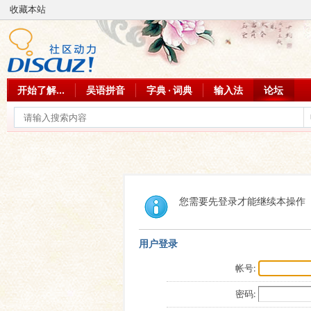
收藏本站
开始了解...
吴语拼音
字典 · 词典
输入法
论坛
您需要先登录才能继续本操作
用户登录
帐号:
密码: