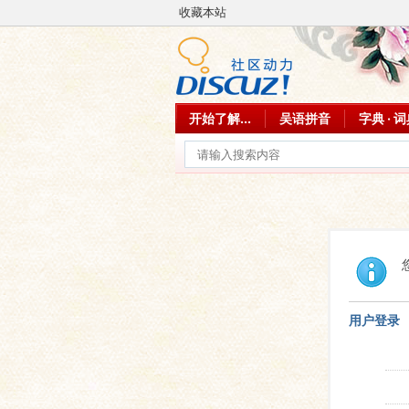
收藏本站
开始了解...
吴语拼音
字典 · 
用户登录