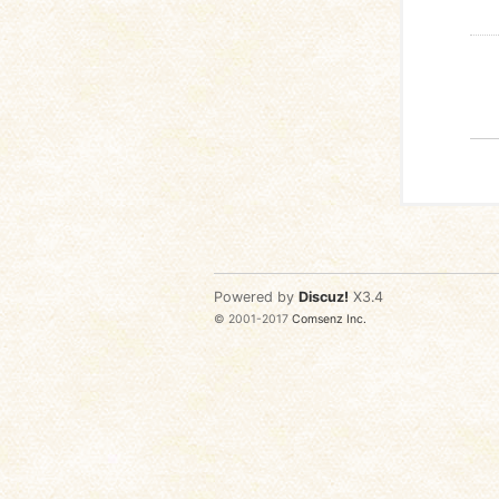
Powered by
Discuz!
X3.4
© 2001-2017
Comsenz Inc.