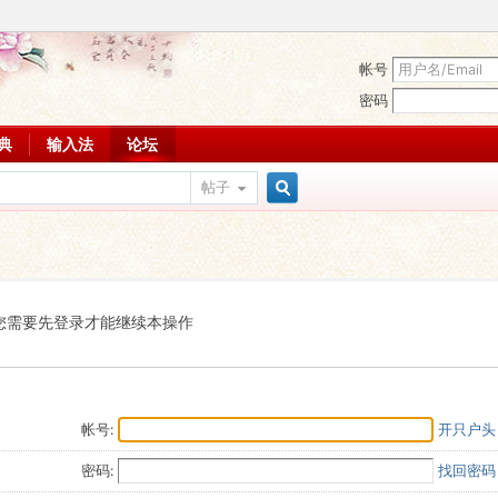
帐号
密码
词典
输入法
论坛
帖子
搜
索
您需要先登录才能继续本操作
帐号:
开只户头
密码:
找回密码