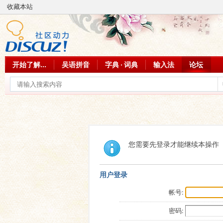
收藏本站
开始了解...
吴语拼音
字典 · 词典
输入法
论坛
您需要先登录才能继续本操作
用户登录
帐号:
密码: