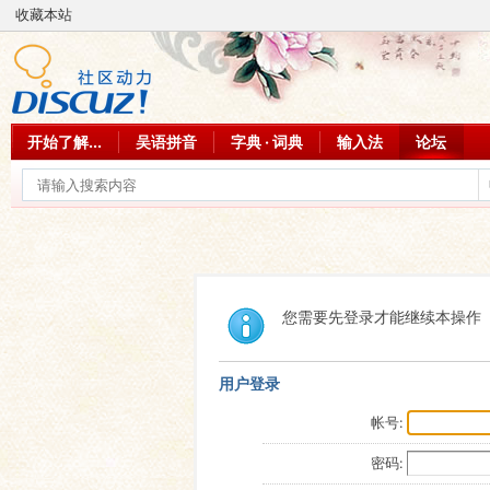
收藏本站
开始了解...
吴语拼音
字典 · 词典
输入法
论坛
您需要先登录才能继续本操作
用户登录
帐号:
密码: