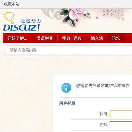
收藏本站
开始了解...
吴语拼音
字典 · 词典
输入法
论坛
您需要先登录才能继续本操作
用户登录
帐号:
密码: