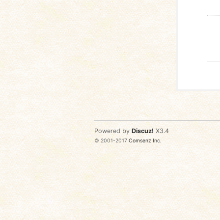
Powered by
Discuz!
X3.4
© 2001-2017
Comsenz Inc.