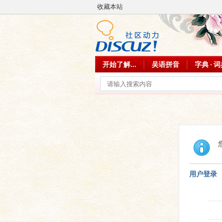
收藏本站
开始了解...
吴语拼音
字典 · 
用户登录