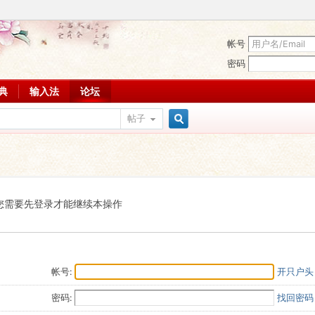
帐号
密码
词典
输入法
论坛
帖子
搜
索
您需要先登录才能继续本操作
帐号:
开只户头
密码:
找回密码