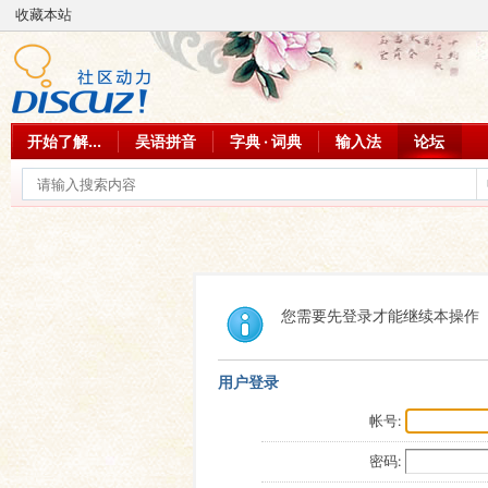
收藏本站
开始了解...
吴语拼音
字典 · 词典
输入法
论坛
您需要先登录才能继续本操作
用户登录
帐号:
密码: