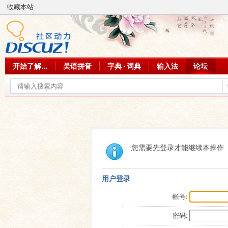
收藏本站
开始了解...
吴语拼音
字典 · 词典
输入法
论坛
您需要先登录才能继续本操作
用户登录
帐号:
密码: