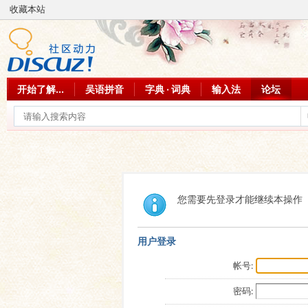
收藏本站
开始了解...
吴语拼音
字典 · 词典
输入法
论坛
您需要先登录才能继续本操作
用户登录
帐号:
密码: