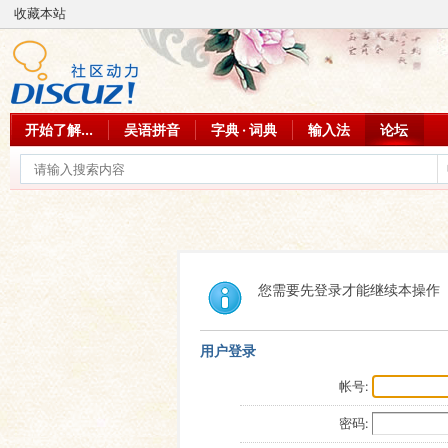
收藏本站
开始了解...
吴语拼音
字典 · 词典
输入法
论坛
您需要先登录才能继续本操作
用户登录
帐号:
密码: