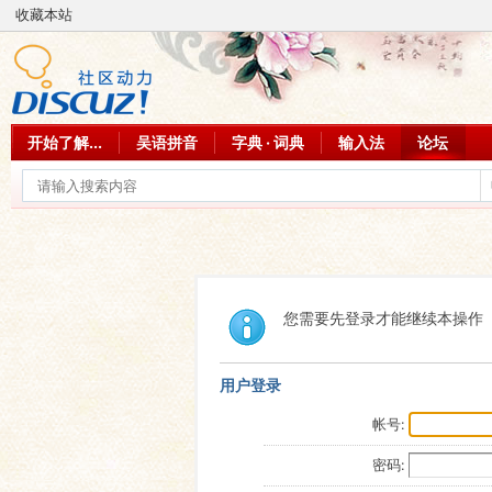
收藏本站
开始了解...
吴语拼音
字典 · 词典
输入法
论坛
您需要先登录才能继续本操作
用户登录
帐号:
密码: