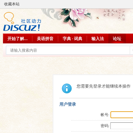
收藏本站
开始了解...
吴语拼音
字典 · 词典
输入法
论坛
您需要先登录才能继续本操作
用户登录
帐号:
密码: