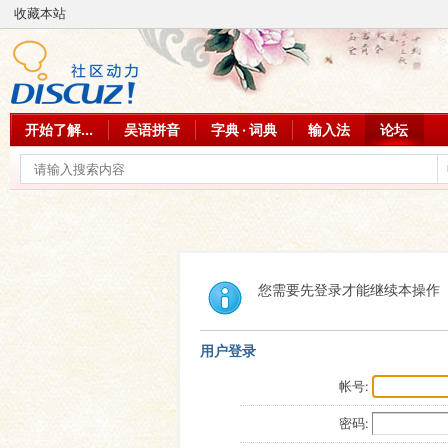
收藏本站
开始了解...
吴语拼音
字典 · 词典
输入法
论坛
您需要先登录才能继续本操作
用户登录
帐号:
密码: