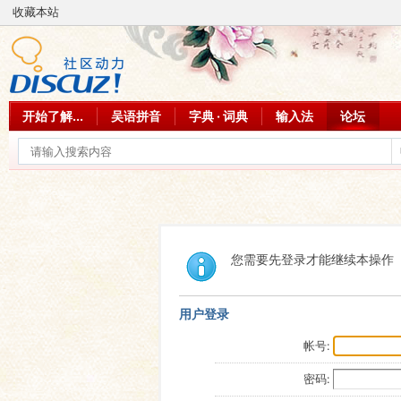
收藏本站
开始了解...
吴语拼音
字典 · 词典
输入法
论坛
您需要先登录才能继续本操作
用户登录
帐号:
密码: