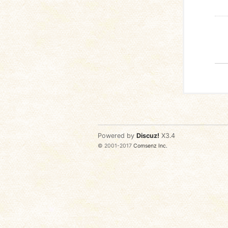
Powered by
Discuz!
X3.4
© 2001-2017
Comsenz Inc.