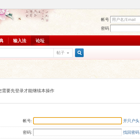
帐号
密码
词典
输入法
论坛
帖子
搜
索
您需要先登录才能继续本操作
帐号:
开只户头
密码:
找回密码