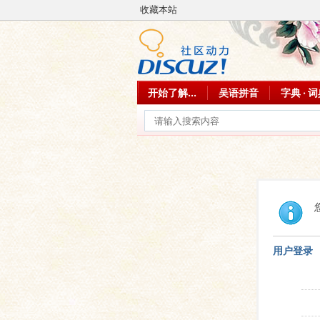
收藏本站
开始了解...
吴语拼音
字典 · 
用户登录