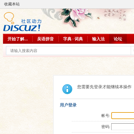
收藏本站
开始了解...
吴语拼音
字典 · 词典
输入法
论坛
您需要先登录才能继续本操作
用户登录
帐号:
密码: