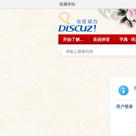
收藏本站
开始了解...
吴语拼音
字典 · 
用户登录