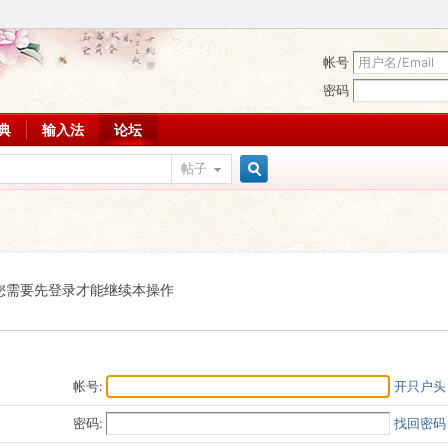
帐号
密码
词典
输入法
论坛
帖子
搜
索
您需要先登录才能继续本操作
帐号:
开只户头
密码:
找回密码