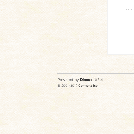
Powered by
Discuz!
X3.4
© 2001-2017
Comsenz Inc.