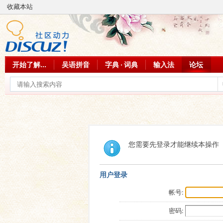
收藏本站
开始了解...
吴语拼音
字典 · 词典
输入法
论坛
您需要先登录才能继续本操作
用户登录
帐号:
密码: