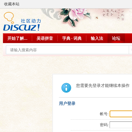
收藏本站
开始了解...
吴语拼音
字典 · 词典
输入法
论坛
您需要先登录才能继续本操作
用户登录
帐号:
密码: