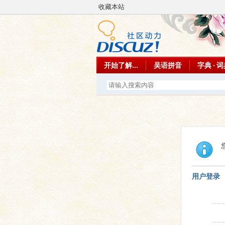
收藏本站
开始了解...
吴语拼音
字典 · 
用户登录