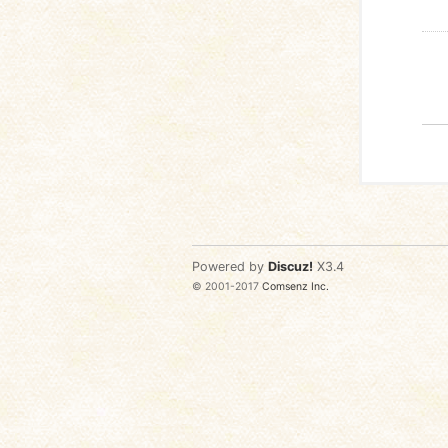
Powered by
Discuz!
X3.4
© 2001-2017
Comsenz Inc.