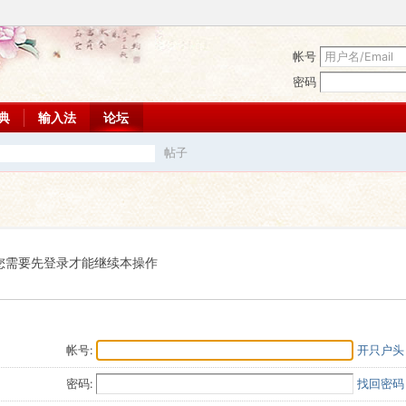
帐号
密码
词典
输入法
论坛
帖子
搜
索
您需要先登录才能继续本操作
帐号:
开只户头
密码:
找回密码