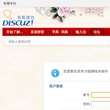
收藏本站
开始了解...
吴语拼音
字典 · 词典
输入法
论坛
您需要先登录才能继续本操作
用户登录
帐号:
密码: