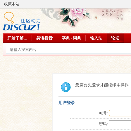
收藏本站
开始了解...
吴语拼音
字典 · 词典
输入法
论坛
您需要先登录才能继续本操作
用户登录
帐号:
密码: