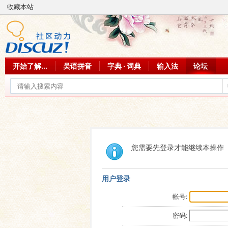
收藏本站
开始了解...
吴语拼音
字典 · 词典
输入法
论坛
您需要先登录才能继续本操作
用户登录
帐号:
密码: